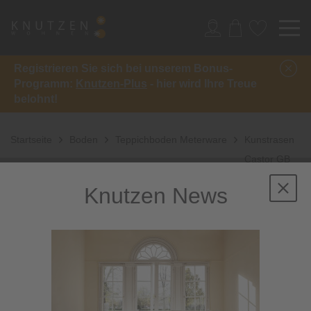
Registrieren Sie sich bei unserem Bonus-
Programm:
Knutzen-Plus
- hier wird Ihre Treue
belohnt!
Startseite
Boden
Teppichboden Meterware
Kunstrasen
Castor GB
Knutzen News