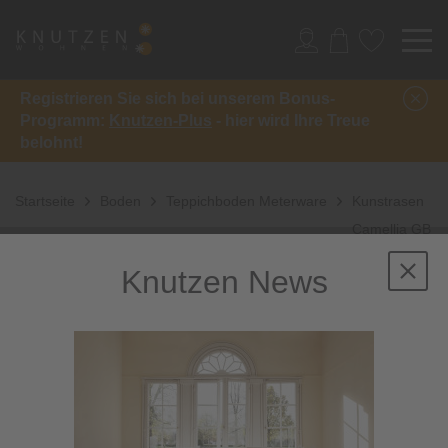
Registrieren Sie sich bei unserem Bonus-
Programm:
Knutzen-Plus
- hier wird Ihre Treue
belohnt!
Startseite
Boden
Teppichboden Meterware
Kunstrasen
Camellia GB
Knutzen News