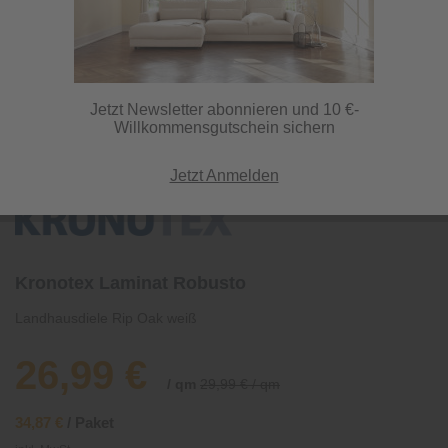
Jetzt Newsletter abonnieren und 10 €-
Willkommensgutschein sichern
Jetzt Anmelden
Kronotex Laminat Robusto
Landhausdiele Rip Oak weiß
26,99 €
/ qm
29,99 € / qm
34,87 €
/ Paket