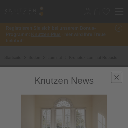
Registrieren Sie sich bei unserem Bonus-
Programm:
Knutzen-Plus
- hier wird Ihre Treue
belohnt!
Startseite
Boden
Laminat
Kronotex Laminat Robusto
Knutzen News