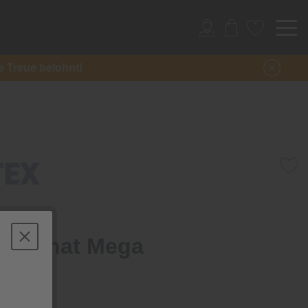
re Treue belohnt!
Laminat Mega
Eiche