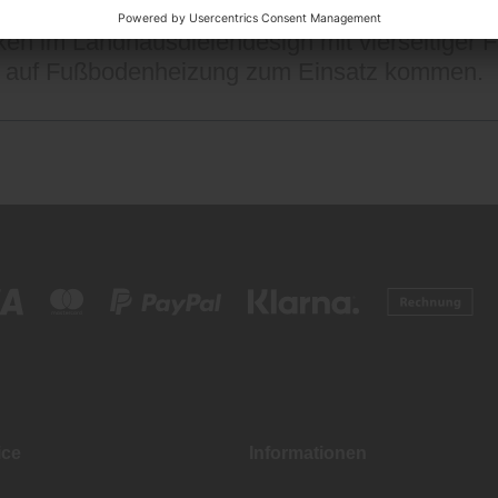
it« im Dekor Hella Eiche überzeugt durch die 
nken im Landhausdielendesign mit vierseitiger
h auf Fußbodenheizung zum Einsatz kommen.
ice
Informationen