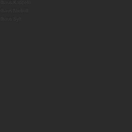
lhaus Kappeln
lhaus Niebüll
lhaus Sylt