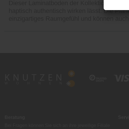
Dieser Laminatboden der Kollektion »Exquis
haptisch authentisch wirken lässt. Die Pla
einzigartiges Raumgefühl und können auc
Beratung
Serv
Bei Fragen können Sie sich an ihre jeweilige Filiale