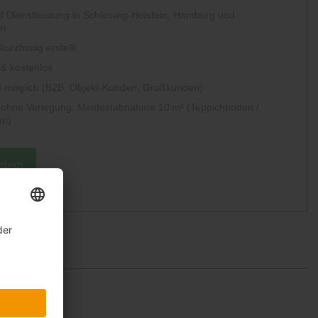
 Dienstleistung in Schleswig-Holstein, Hamburg und
en
urzfristig erstellt
 & kostenlos
 möglich (B2B, Objekt-Kunden, Großkunden)
g ohne Verlegung: Mindestabnahme 10 m² (Teppichboden /
um)
rdern