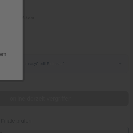
/ qm
25,99 € / qm
ern
online derzeit vergriffen
 Filiale prüfen