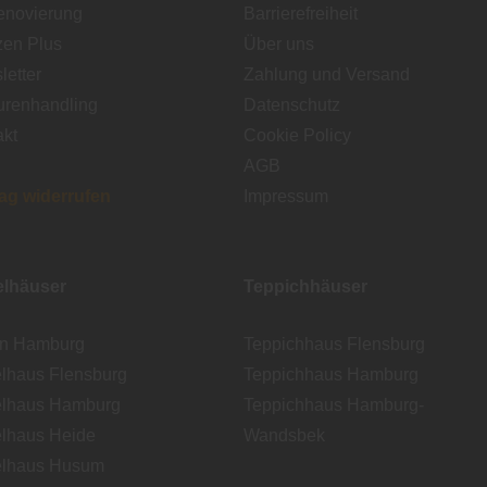
enovierung
Barrierefreiheit
zen Plus
Über uns
etter
Zahlung und Versand
urenhandling
Datenschutz
akt
Cookie Policy
AGB
rag widerrufen
Impressum
lhäuser
Teppichhäuser
en Hamburg
Teppichhaus Flensburg
lhaus Flensburg
Teppichhaus Hamburg
lhaus Hamburg
Teppichhaus Hamburg-
lhaus Heide
Wandsbek
lhaus Husum