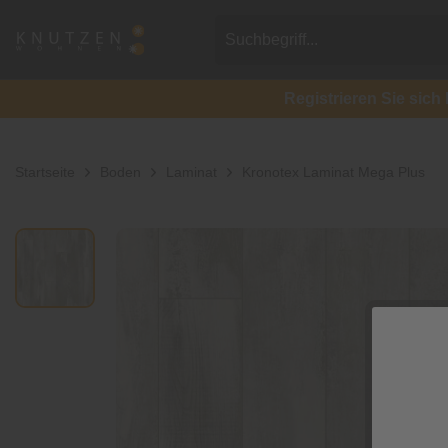
Registrieren Sie si
Startseite
Boden
Laminat
Kronotex Laminat Mega Plus