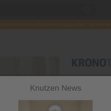
ch bei unserem Bonus-Programm:
Knutzen-Plus
- hier wird Ih
Knutzen News
Kronotex 
Plus
Landhausdiele Hella 