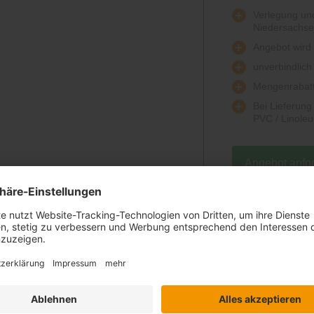
Verlegung und
Niedersachs
Angebot wird k
unverbindlich
Mengenrabatt
Bei Lieferun
PVC / Linole
Angebot anfo
lus"