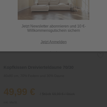
Jetzt Newsletter abonnieren und 10 €-
Willkommensgutschein sichern
Jetzt Anmelden
Kopfkissen Dreivierteldaune 70/30
40x80 cm, 70% Federn und 30% Daune
49,99 €
/ Stück
69,99 € / Stück
inkl. MwSt.