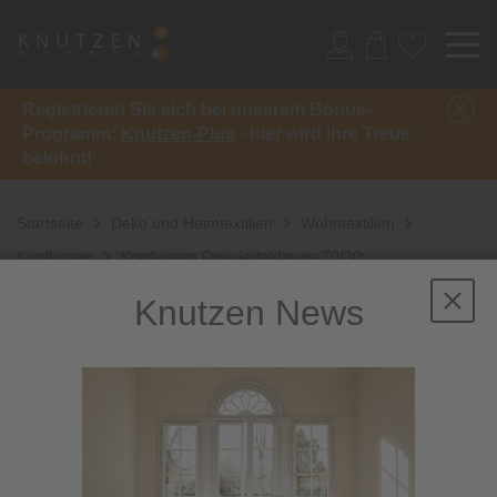
Registrieren Sie sich bei unserem Bonus-
Programm:
Knutzen-Plus
- hier wird Ihre Treue
belohnt!
Startseite
Deko und Heimtextilien
Wohntextilien
Kopfkissen
Kopfkissen Dreivierteldaune 70/30
Knutzen News