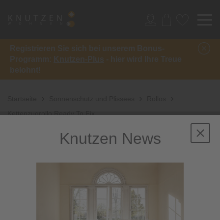
Registrieren Sie sich bei unserem Bonus-
Programm:
Knutzen-Plus
- hier wird Ihre Treue
belohnt!
Startseite
Sonnenschutz und Plissees
Rollos
Kettenzugrollo Ready To Fix
Knutzen News