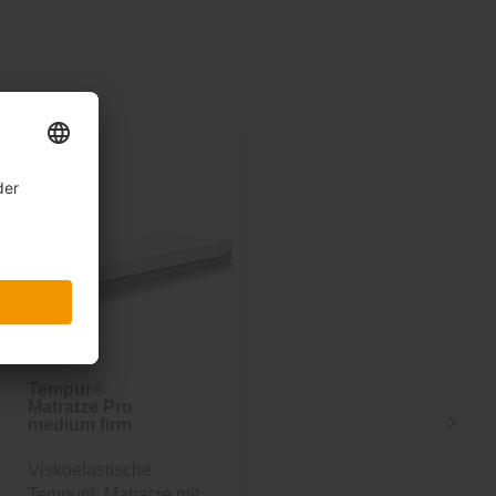
Tempur®
Bella Donna
Matratze Pro
Spannbetttuch
medium firm
Viskoelastische
Hochwertiges
Tempur® Matratze mit
Baumwolljersey mit