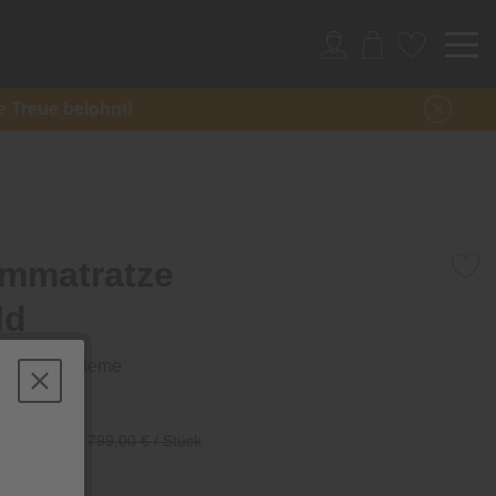
re Treue belohnt!
mmatratze
ld
l Schlafsysteme
/ Stück
799,00 € / Stück