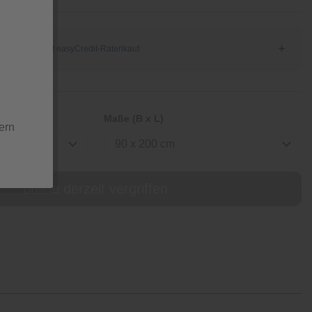
Maße (B x L)
ern
90 x 200 cm
online derzeit vergriffen