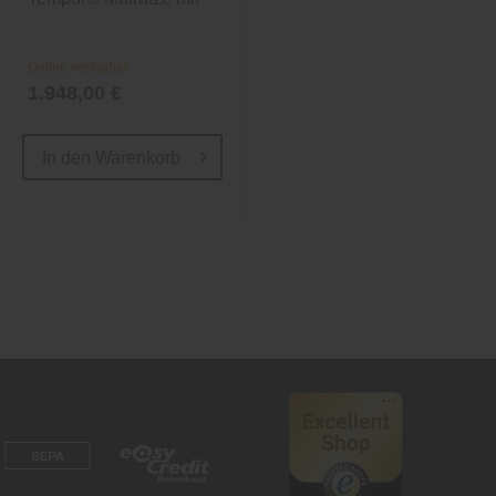
SmartCool™...
Gummizug in...
Online verfügbar
Online verfügbar
1.948,00 €
99,95 €
In den
Warenkorb
In den
Warenkorb