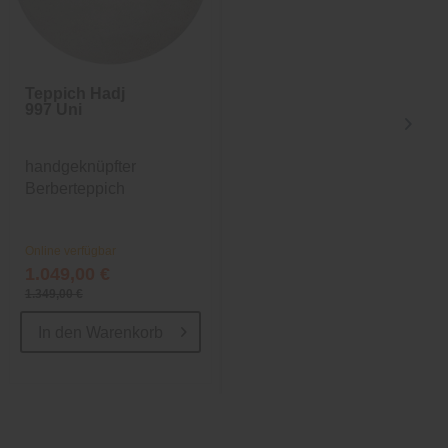
Teppich Hadj
Nachttisch Sylt
997 Uni
handgeknüpfter
Maritimer Nachttisch
Berberteppich
Online verfügbar
Online verfügbar
1.049,00 €
224,10 €
1.349,00 €
299,00 €
In den
Warenkorb
In den
Warenkorb