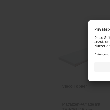
Visco Topper
Matratzen-Auflage mit
TENCEL® Bezug