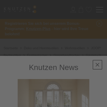
Registrieren Sie sich bei unserem Bonus-
Programm:
Knutzen-Plus
- hier wird Ihre Treue
belohnt!
Startseite
Deko und Heimtextilien
Wohntextilien
JOOP!
Badtextilien
Frottiertücher
Gästehandtücher
Gästetuch
Doubleface
Knutzen News