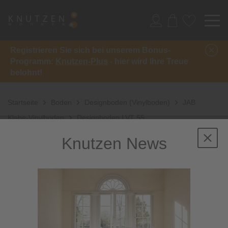
Registrieren Sie sich bei unserem Bonus-
Programm:
Knutzen-Plus
- hier wird Ihre Treue
belohnt!
Startseite
Boden
Designboden (Vinylboden)
JAB
Klebe-Vinylboden
Designboden LVT 55
Knutzen News