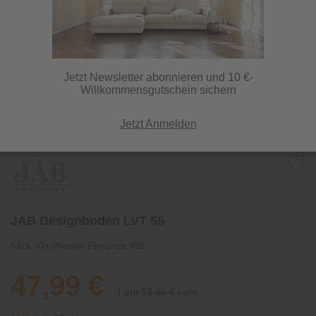
Jetzt Newsletter abonnieren und 10 €-
Willkommensgutschein sichern
Jetzt Anmelden
JAB Designboden LVT 55
Klick-Vinylfliesen Florence Kitt
47,99 €
/ qm
53,95 € / qm