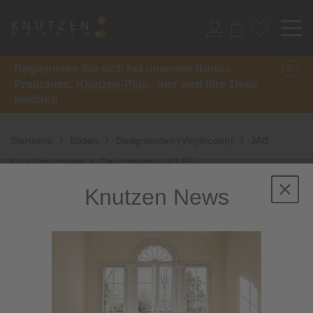
Registrieren Sie sich bei unserem Bonus-
Programm:
Knutzen-Plus
- hier wird Ihre Treue
belohnt!
Startseite
Boden
Designboden (Vinylboden)
JAB
Klick-Vinylboden
Designboden LVT 55
Knutzen News