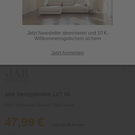
Jetzt Newsletter abonnieren und 10 €-
Willkommensgutschein sichern
Jetzt Anmelden
JAB Designboden LVT 55
Klick-Vinylboden Dolden Oak Creme
47,99 €
/ qm
53,95 € / qm