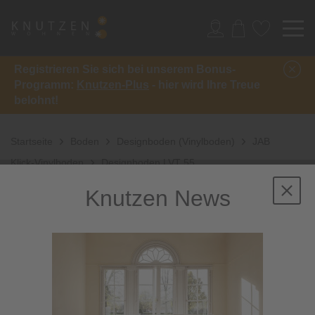
Registrieren Sie sich bei unserem Bonus-
Programm:
Knutzen-Plus
- hier wird Ihre Treue
belohnt!
Startseite
Boden
Designboden (Vinylboden)
JAB
Klick-Vinylboden
Designboden LVT 55
Knutzen News