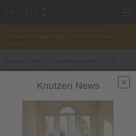
Registrieren Sie sich bei unserem Bonus-
Programm:
Knutzen-Plus
- hier wird Ihre Treue
belohnt!
Startseite
Boden
Designboden (Vinylboden)
JAB
Klick-Vinylboden
Designboden LVT 55
Knutzen News