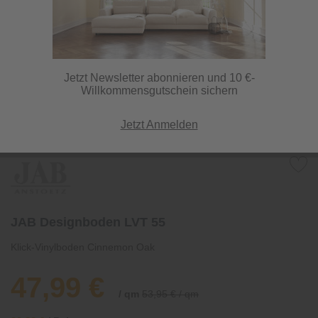
Jetzt Newsletter abonnieren und 10 €-
Willkommensgutschein sichern
Jetzt Anmelden
JAB Designboden LVT 55
Klick-Vinylboden Cinnemon Oak
47,99 €
/ qm
53,95 € / qm