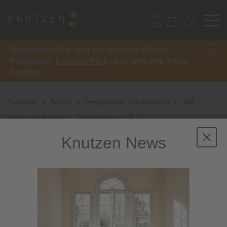
Registrieren Sie sich bei unserem Bonus-
Programm:
Knutzen-Plus
- hier wird Ihre Treue
belohnt!
Startseite
Boden
Designboden (Vinylboden)
JAB
Klebe-Vinylboden
Designboden LVT 55
Knutzen News