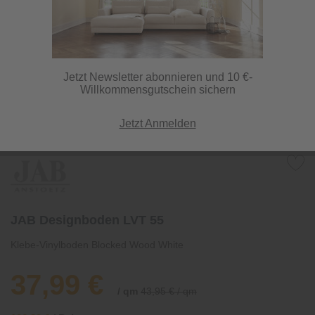
Jetzt Newsletter abonnieren und 10 €-
Willkommensgutschein sichern
Jetzt Anmelden
JAB Designboden LVT 55
Klebe-Vinylboden Blocked Wood White
37,99 €
/ qm
43,95 € / qm