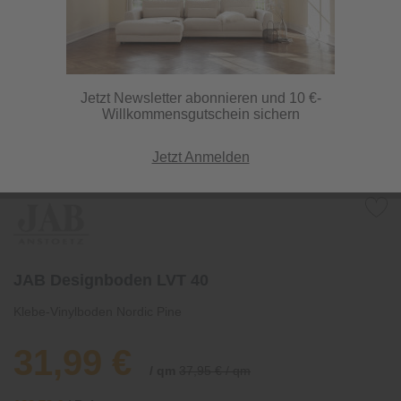
Jetzt Newsletter abonnieren und 10 €-
Willkommensgutschein sichern
Jetzt Anmelden
JAB Designboden LVT 40
Klebe-Vinylboden Nordic Pine
31,99 €
/ qm
37,95 € / qm