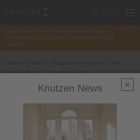
Registrieren Sie sich bei unserem Bonus-
Programm:
Knutzen-Plus
- hier wird Ihre Treue
belohnt!
Startseite
Boden
Designboden (Vinylboden)
JAB
Klebe-Vinylboden
Designboden LVT 40
Knutzen News