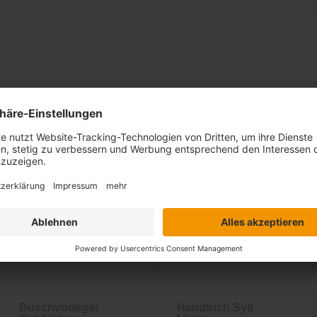
Ähnliche Artikel
Duschvorleger
Handtuch Sylt