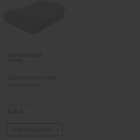
Handtuch Sylt
Gästetuch Sylt
Living
Living
Silberfarbenes Frottee-
Mintfarbenes Frottee-
Handtuch aus
Handtuch aus
Baumwolle
Baumwolle
Online verfügbar
Online verfügbar
9,99 €
3,99 €
In den
Warenkorb
In den
Warenkorb