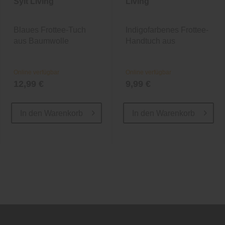
Sylt Living
Living
Blaues Frottee-Tuch
Indigofarbenes Frottee-
aus Baumwolle
Handtuch aus
Baumwolle
Online verfügbar
Online verfügbar
12,99 €
9,99 €
In den
Warenkorb
In den
Warenkorb