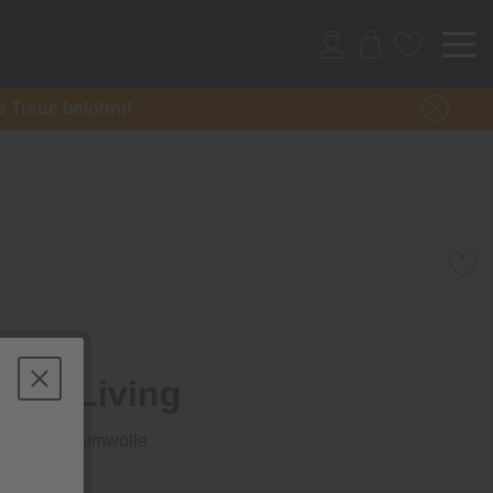
re Treue belohnt!
Sylt Living
uch aus Baumwolle