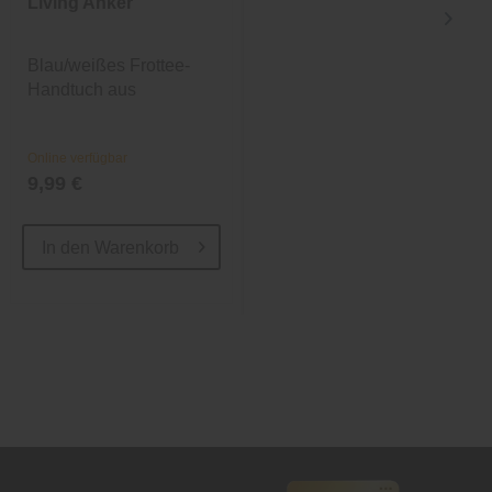
Living Anker
Living
Blau/weißes Frottee-
Silberfarbenes Frottee-
Handtuch aus
Handtuch aus
Baumwolle
Baumwolle
Online verfügbar
Online verfügbar
9,99 €
9,99 €
In den
Warenkorb
In den
Warenkorb