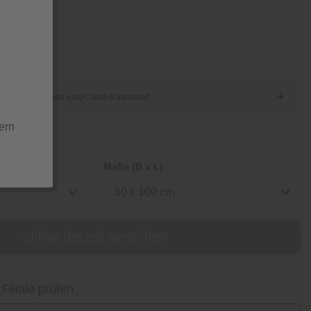
ck
ern
Maße (B x L)
50 x 100 cm
online derzeit vergriffen
 Filiale prüfen