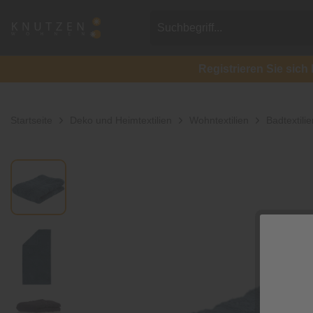
Registrieren Sie si
Startseite
Deko und Heimtextilien
Wohntextilien
Badtextilie