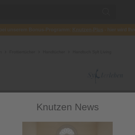
ch bei unserem Bonus-Programm:
Knutzen-Plus
- hier wird Ih
n
Frottiertücher
Handtücher
Handtuch Sylt Living
Knutzen News
Handtuch 
Blaues Frottee-Handt