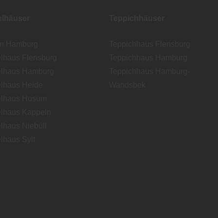
lhäuser
Teppichhäuser
en Hamburg
Teppichhaus Flensburg
lhaus Flensburg
Teppichhaus Hamburg
lhaus Hamburg
Teppichhaus Hamburg-
lhaus Heide
Wandsbek
lhaus Husum
lhaus Kappeln
lhaus Niebüll
lhaus Sylt