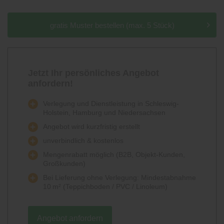
gratis Muster bestellen (max. 5 Stück)
Jetzt Ihr persönliches Angebot
anfordern!
Verlegung und Dienstleistung in Schleswig-
Holstein, Hamburg und Niedersachsen
Angebot wird kurzfristig erstellt
unverbindlich & kostenlos
Mengenrabatt möglich (B2B, Objekt-Kunden,
Großkunden)
Bei Lieferung ohne Verlegung: Mindestabnahme
10 m² (Teppichboden / PVC / Linoleum)
Angebot anfordern