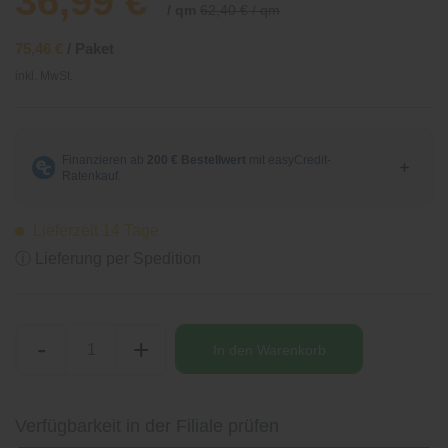
36,99 €
/ qm
62,40 € / qm
75,46 €
/ Paket
inkl. MwSt.
Lieferzeit 14 Tage
ⓘ Lieferung per Spedition
-
+
In den
Warenkorb
Verfügbarkeit in der Filiale prüfen