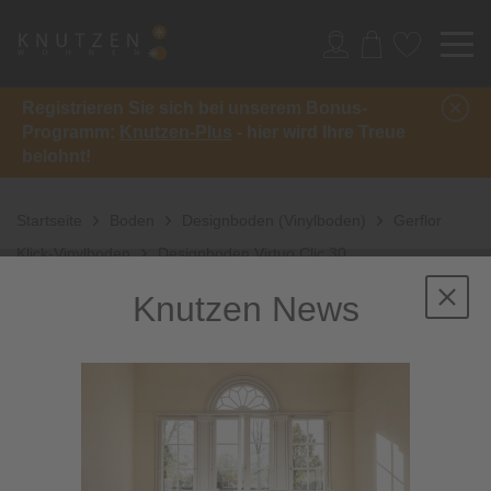
Registrieren Sie sich bei unserem Bonus-
Programm:
Knutzen-Plus
- hier wird Ihre Treue
belohnt!
Startseite
Boden
Designboden (Vinylboden)
Gerflor
Klick-Vinylboden
Designboden Virtuo Clic 30
Knutzen News