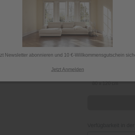
17,99 €
inkl. MwSt.
tzt Newsletter abonnieren und 10 €-Willkommensgutschein sich
Jetzt Anmelden
Maße (B x L)
80 x 120 cm
Verfügbarkeit in der