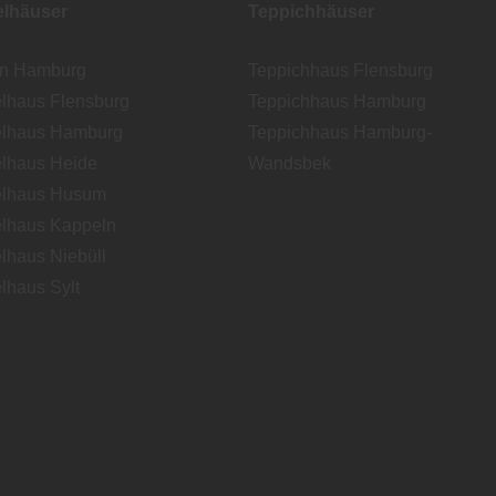
lhäuser
Teppichhäuser
en Hamburg
Teppichhaus Flensburg
lhaus Flensburg
Teppichhaus Hamburg
lhaus Hamburg
Teppichhaus Hamburg-
lhaus Heide
Wandsbek
lhaus Husum
lhaus Kappeln
lhaus Niebüll
lhaus Sylt