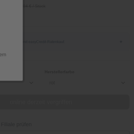
/ Stück
24,94 € / Stück
ern
Herstellerfarbe
rot
online derzeit vergriffen
 Filiale prüfen