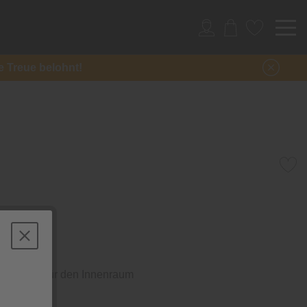
re Treue belohnt!
 Mars
 Velours für den Innenraum