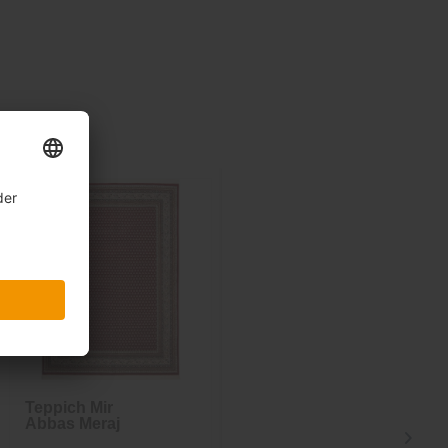
Teppich Mir
Teppich Mir
Abbas Meraj
Chandi