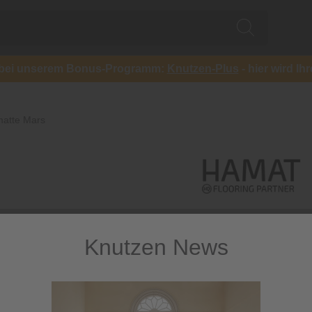
ch bei unserem Bonus-Programm:
Knutzen-Plus
- hier wird Ih
atte Mars
Knutzen News
Fußmatte
Schmutzfangmatte aus