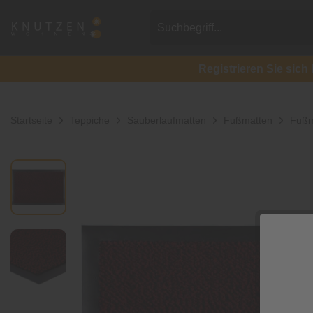
Registrieren Sie si
Startseite
Teppiche
Sauberlaufmatten
Fußmatten
Fußm