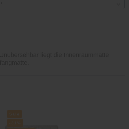
n
 Unübersehbar liegt die Innenraummatte
zfangmatte.
Sale
-31%