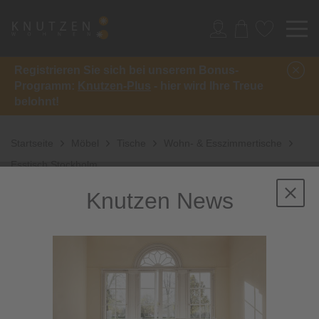
Registrieren Sie sich bei unserem Bonus-
Programm:
Knutzen-Plus
- hier wird Ihre Treue
belohnt!
Startseite
Möbel
Tische
Wohn- & Esszimmertische
Esstisch Stockholm
Knutzen News