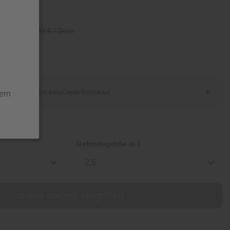
/ Dose
39,99 € / Dose
ern
Gebindegröße in l
2,5
online derzeit vergriffen