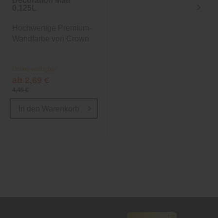
Decoration Matt
Decoration Matt
0,125L
2,500L
Hochwertige Premium-
Hochwertige Premium-
Wandfarbe von Crown
Wandfarbe von Crown
Online verfügbar
Online verfügbar
ab 2,69 €
25,19 €
4,49 €
39,99 €
In den
Warenkorb
In den
Warenkorb