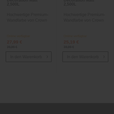
Decoration Matt
Decoration Matt
2,500L
2,500L
Hochwertige Premium-
Hochwertige Premium-
Wandfarbe von Crown
Wandfarbe von Crown
Online verfügbar
Online verfügbar
27,99 €
25,19 €
39,99 €
39,99 €
In den
Warenkorb
In den
Warenkorb