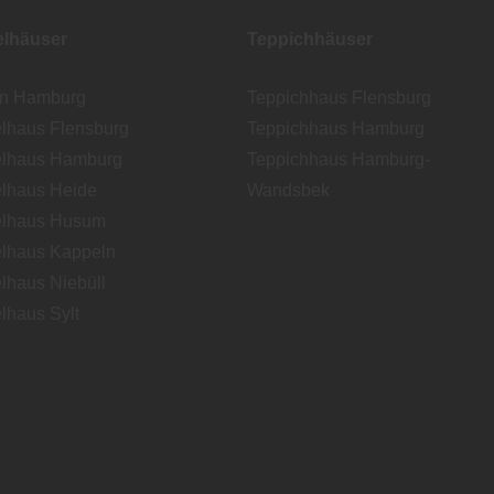
lhäuser
Teppichhäuser
en Hamburg
Teppichhaus Flensburg
lhaus Flensburg
Teppichhaus Hamburg
lhaus Hamburg
Teppichhaus Hamburg-
lhaus Heide
Wandsbek
lhaus Husum
lhaus Kappeln
lhaus Niebüll
lhaus Sylt