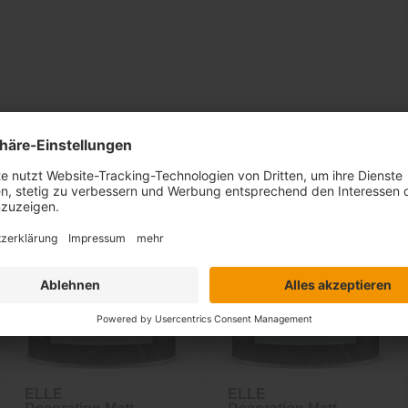
Ähnliche Artikel
Sale
-37%
inkl. 10%
Extra-Rabatt
ELLE
ELLE