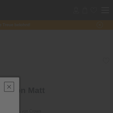
re Treue belohnt!
ration Matt
-Wandfarbe von Crown