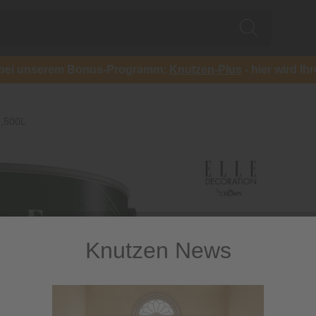
ch bei unserem Bonus-Programm:
Knutzen-Plus
- hier wird Ih
2,500L
Knutzen News
ELLE Deco
2,500L
Hochwertige Premium