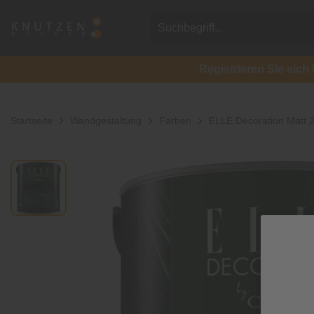
Registrieren Sie si
Startseite
Wandgestaltung
Farben
ELLE Decoration Matt 