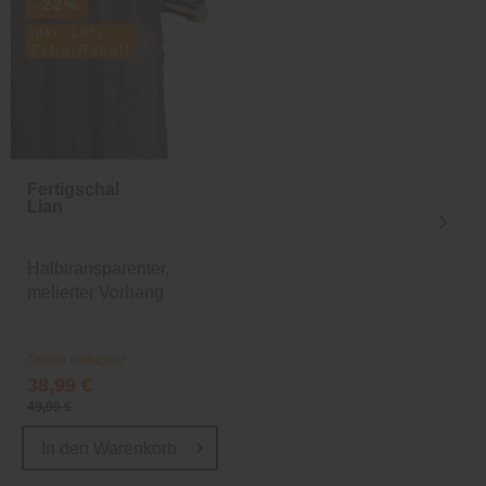
-22%
inkl. 10%
Extra-Rabatt
Fertigschal
Kissen
Lian
SyltErleben
Halbtransparenter,
Modernes Dekokissen
melierter Vorhang
Online verfügbar
Online verfügbar
38,99 €
16,99 €
49,99 €
29,99 €
In den
Warenkorb
In den
Warenkorb