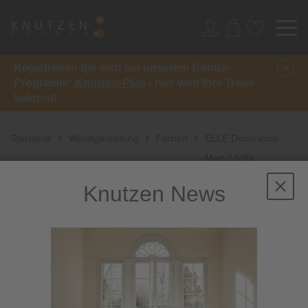
Registrieren Sie sich bei unserem Bonus-
Programm:
Knutzen-Plus
- hier wird Ihre Treue
belohnt!
Startseite
Wandgestaltung
Farben
ELLE Decoration
Matt 2,500L
Knutzen News
Sale
-37%
inkl. 10%
Extra-Rabatt