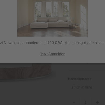
2,69 €
/ D
inkl. MwSt.
tzt Newsletter abonnieren und 10 €-Willkommensgutschein sich
Jetzt Anmelden
Sofort versandfertig,
ⓘ Versand per DHL
Herstellerfarbe
stitch in time
-
+