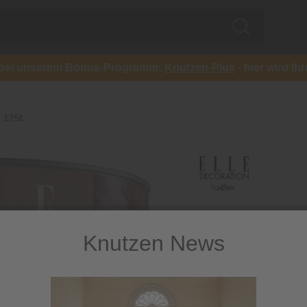
ch bei unserem Bonus-Programm:
Knutzen-Plus
- hier wird Ih
0,125L
Knutzen News
ELLE Deco
0,125L
Hochwertige Premium