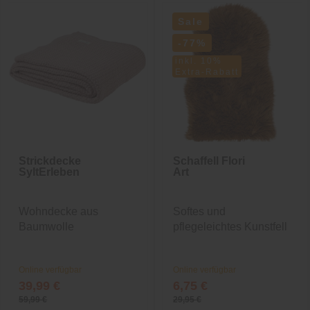
Sale
-77%
inkl. 10%
Extra-Rabatt
Strickdecke
Schaffell Flori
SyltErleben
Art
Wohndecke aus
Softes und
Baumwolle
pflegeleichtes Kunstfell
Online verfügbar
Online verfügbar
39,99 €
6,75 €
59,99 €
29,95 €