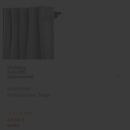
Vorhang
Kissen
GALDIN,
SyltErleben
abdunkelnd
blickdichter
Modernes Dekokissen
Fertigvorhang, Beige
Online verfügbar
Online verfügbar
44,99 €
16,99 €
55,99 €
29,99 €