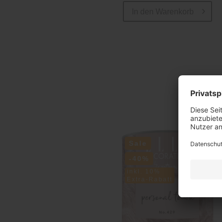
In den
Warenkorb
Sale
-40%
inkl. 10%
Extra-Rabatt