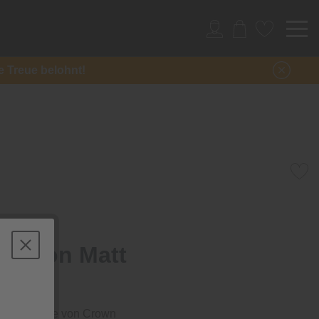
re Treue belohnt!
ration Matt
-Wandfarbe von Crown