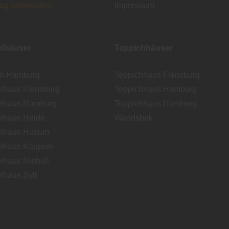
rag widerrufen
Impressum
lhäuser
Teppichhäuser
en Hamburg
Teppichhaus Flensburg
lhaus Flensburg
Teppichhaus Hamburg
lhaus Hamburg
Teppichhaus Hamburg-
lhaus Heide
Wandsbek
lhaus Husum
lhaus Kappeln
lhaus Niebüll
lhaus Sylt