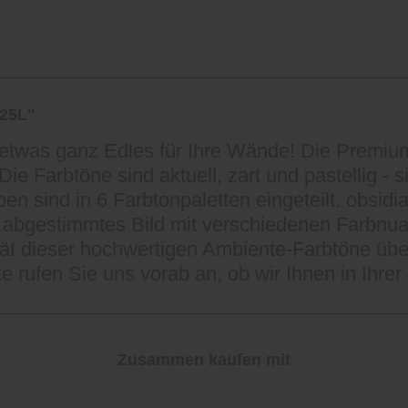
125L"
ier etwas ganz Edles für Ihre Wände! Die Pre
ie Farbtöne sind aktuell, zart und pastellig - 
 sind in 6 Farbtonpaletten eingeteilt: obsidian
kt abgestimmtes Bild mit verschiedenen Farb
ität dieser hochwertigen Ambiente-Farbtöne üb
tte rufen Sie uns vorab an, ob wir Ihnen in Ihre
Zusammen kaufen mit