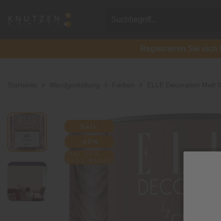
Registrieren Sie si
Startseite
Wandgestaltung
Farben
ELLE Decoration Matt 
Sale
-40%
inkl. 10%
Extra-Rabatt