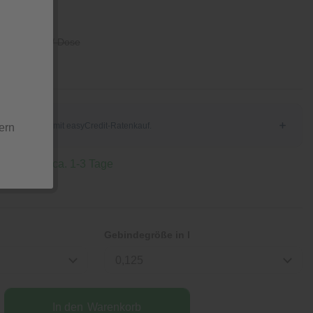
ose
4,49 € / Dose
ern
 Lieferzeit ca. 1-3 Tage
Gebindegröße in l
0,125
In den
Warenkorb