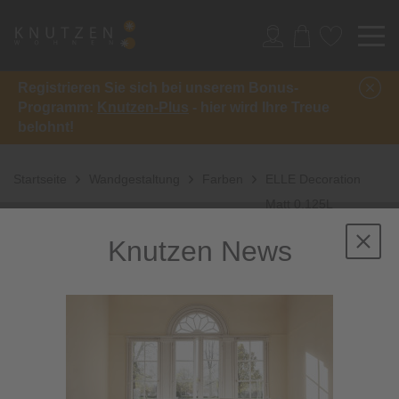
Registrieren Sie sich bei unserem Bonus-
Programm:
Knutzen-Plus
- hier wird Ihre Treue
belohnt!
Startseite
Wandgestaltung
Farben
ELLE Decoration
Matt 0,125L
Knutzen News
Sale
-40%
inkl. 10%
Extra-Rabatt