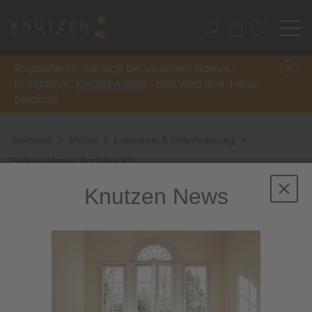
Registrieren Sie sich bei unserem Bonus-
Programm:
Knutzen-Plus
- hier wird Ihre Treue
belohnt!
Startseite
Möbel
Lattenrost & Unterfederung
Einlegerahmen Portoflex KF
Knutzen News