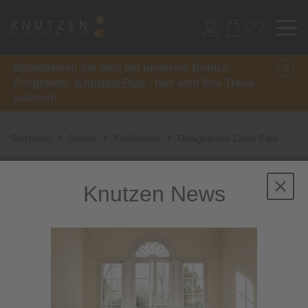
Registrieren Sie sich bei unserem Bonus-
Programm:
Knutzen-Plus
- hier wird Ihre Treue
belohnt!
Startseite
Boden
Fußleisten
Designleiste Cubu Flex
Knutzen News