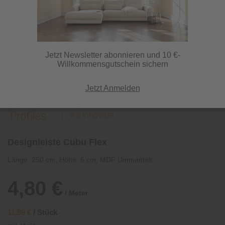
Jetzt Newsletter abonnieren und 10 €-
Willkommensgutschein sichern
Jetzt Anmelden
Designleiste Cubu Flex
Länge: 250 cm, Höhe: 6 cm, MDF Ummantelt
4,80 €
/ Meter
11,99 €
/ Stück