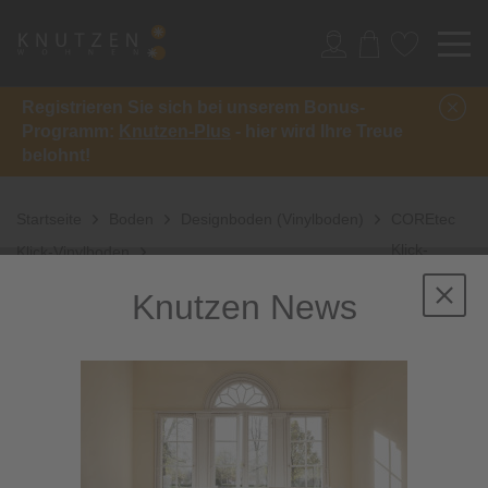
Registrieren Sie sich bei unserem Bonus-
Programm:
Knutzen-Plus
- hier wird Ihre Treue
belohnt!
Startseite
Boden
Designboden (Vinylboden)
COREtec
Klick-
Klick-Vinylboden
Planke Ceratouch Fliese
Knutzen News