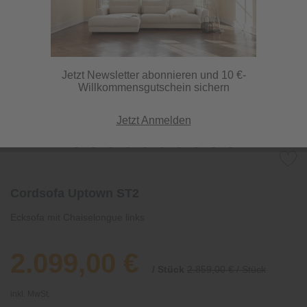
Jetzt Newsletter abonnieren und 10 €-
Willkommensgutschein sichern
Jetzt Anmelden
Cordsofa Uptown ST2
Ecksofa mit Chaiselongue links
2.099,00 €
/ Stück
2.859,00 € / Stück
inkl. MwSt.