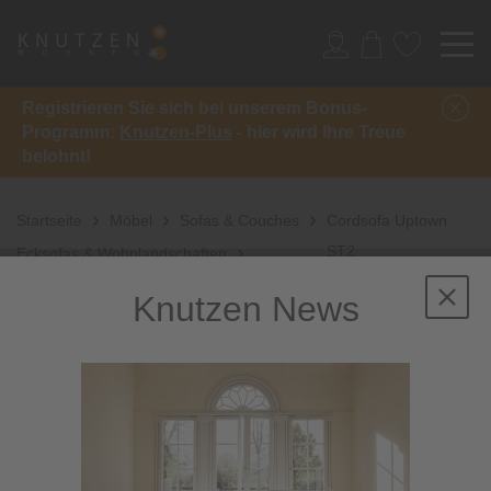
Registrieren Sie sich bei unserem Bonus-
Programm:
Knutzen-Plus
- hier wird Ihre Treue
belohnt!
Startseite
Möbel
Sofas & Couches
Cordsofa Uptown
ST2
Ecksofas & Wohnlandschaften
Knutzen News