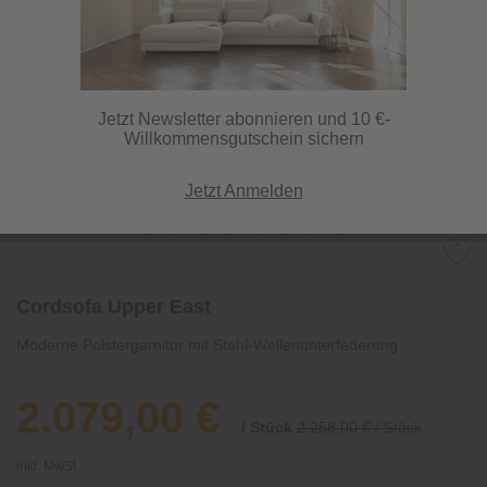
Jetzt Newsletter abonnieren und 10 €-
Willkommensgutschein sichern
Jetzt Anmelden
Cordsofa Upper East
Moderne Polstergarnitur mit Stahl-Wellenunterfederung
2.079,00 €
/ Stück
2.258,00 € / Stück
inkl. MwSt.