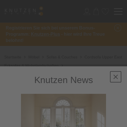
Registrieren Sie sich bei unserem Bonus-
Programm:
Knutzen-Plus
- hier wird Ihre Treue
belohnt!
Startseite
Möbel
Sofas & Couches
Cordsofa Upper East
Ecksofas & Wohnlandschaften
Knutzen News