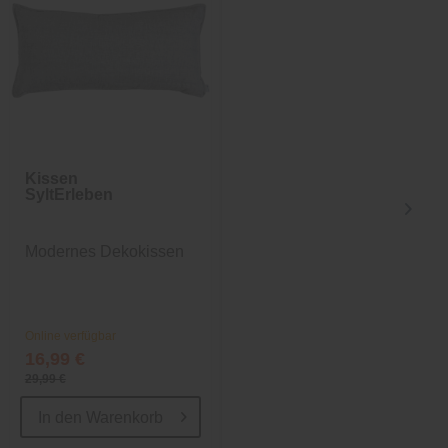
Kissen
Strickdecke
SyltErleben
SyltErleben
Modernes Dekokissen
Wohndecke aus
Baumwolle
Online verfügbar
Online verfügbar
16,99 €
39,99 €
29,99 €
59,99 €
In den
Warenkorb
In den
Warenkorb