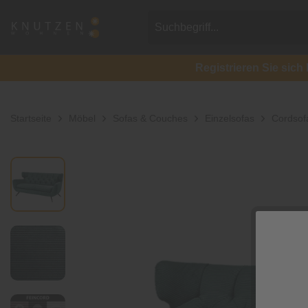
Registrieren Sie si
Startseite
Möbel
Sofas & Couches
Einzelsofas
Cordsofa