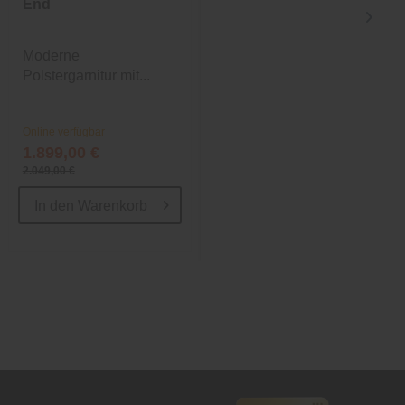
End
Moderne
Moderne
Polstergarnitur mit...
Polstergarnitur mit...
Online verfügbar
Online verfügbar
1.899,00 €
1.599,00 €
2.049,00 €
1.729,00 €
In den
Warenkorb
In den
Warenkorb