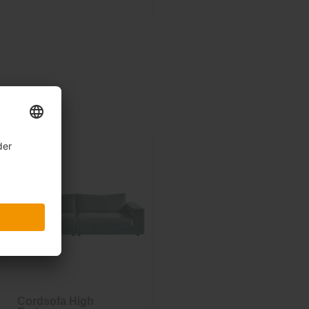
Cordsofa High
Cordsofa Sixty