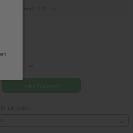
tion
ern
In den
Warenkorb
 Filiale prüfen
n