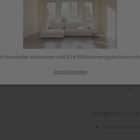
Lieferzeit 70 Tage
ⓘ Lieferung per Spedi
tzt Newsletter abonnieren und 10 €-Willkommensgutschein sich
Herstellerfarbe
feincord grün
Jetzt Anmelden
-
+
Verfügbarkeit in der
Filiale auswähle