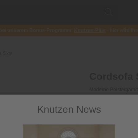
ch bei unserem Bonus-Programm:
Knutzen-Plus
- hier wird Ih
 Sixty
Cordsofa 
Moderne Polstergarnit
1.599,00
Knutzen News
inkl. MwSt.