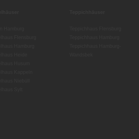
lhäuser
Teppichhäuser
en Hamburg
Teppichhaus Flensburg
lhaus Flensburg
Teppichhaus Hamburg
lhaus Hamburg
Teppichhaus Hamburg-
lhaus Heide
Wandsbek
lhaus Husum
lhaus Kappeln
lhaus Niebüll
lhaus Sylt