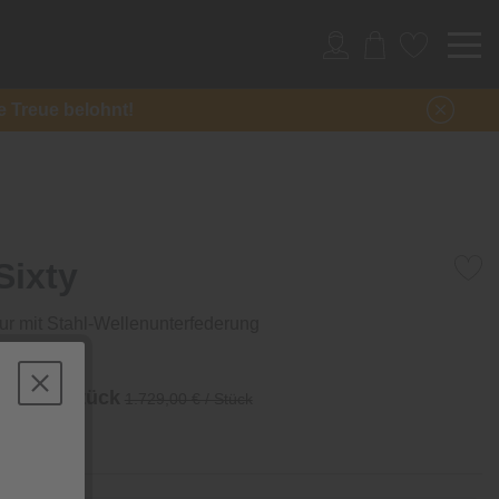
re Treue belohnt!
Sixty
ur mit Stahl-Wellenunterfederung
 €
/ Stück
1.729,00 € / Stück