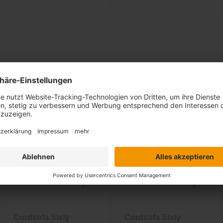
Ähnliche Artikel
Cordsofa Sixty
Cordsofa Sixty