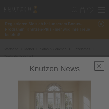
Registrieren Sie sich bei unserem Bonus-
Programm:
Knutzen-Plus
- hier wird Ihre Treue
belohnt!
Startseite
Möbel
Sofas & Couches
Einzelsofas
Cordsofa High End
Knutzen News