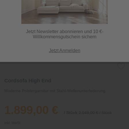
Jetzt Newsletter abonnieren und 10 €-
Willkommensgutschein sichern
Jetzt Anmelden
Cordsofa High End
Moderne Polstergarnitur mit Stahl-Wellenunterfederung
1.899,00 €
/ Stück
2.049,00 € / Stück
inkl. MwSt.