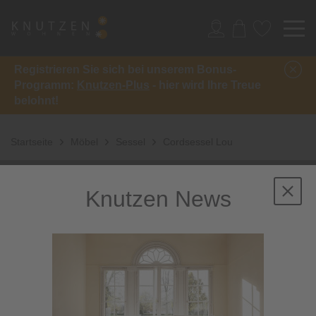
Registrieren Sie sich bei unserem Bonus-
Programm:
Knutzen-Plus
- hier wird Ihre Treue
belohnt!
Startseite
Möbel
Sessel
Cordsessel Lou
Knutzen News