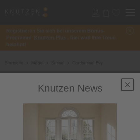
Registrieren Sie sich bei unserem Bonus-
Programm:
Knutzen-Plus
- hier wird Ihre Treue
belohnt!
Startseite
Möbel
Sessel
Cordsessel Evy
Knutzen News