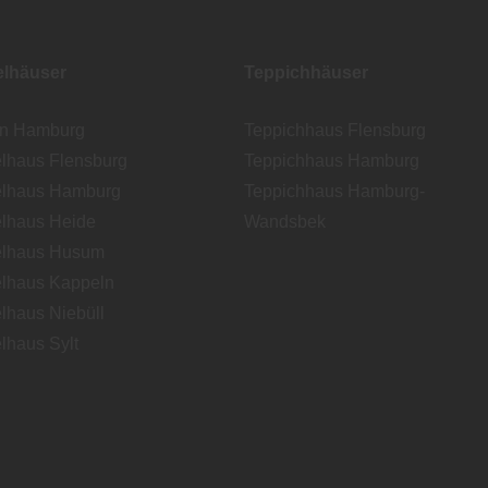
lhäuser
Teppichhäuser
en Hamburg
Teppichhaus Flensburg
lhaus Flensburg
Teppichhaus Hamburg
lhaus Hamburg
Teppichhaus Hamburg-
lhaus Heide
Wandsbek
lhaus Husum
lhaus Kappeln
lhaus Niebüll
lhaus Sylt