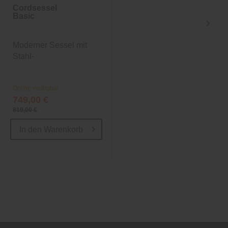
Cordsessel
Cordsessel
Basic
Basic
Moderner Sessel mit
Moderner Sessel mit
Stahl-
Stahl-
Wellenunterfederung
Wellenunterfederung
Online verfügbar
Online verfügbar
749,00 €
749,00 €
819,00 €
819,00 €
In den
Warenkorb
In den
Warenkorb