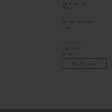
Cordsessel
Basic
Moderner Sessel mit
Stahl-
Wellenunterfederung
Online verfügbar
749,00 €
819,00 €
In den
Warenkorb