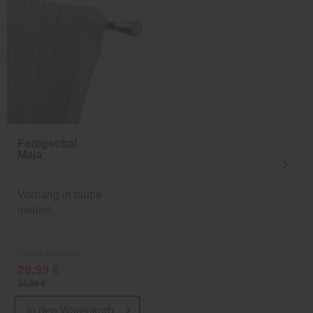
Fertigschal
Beistelltisch S
Maja
Vorhang in taupe
Beistelltisch mit einer
meliert
Tischplatte aus Marmor
Online verfügbar
Online verfügbar
29,99 €
49,00 €
34,99 €
89,99 €
In den
Warenkorb
In den
Warenkorb