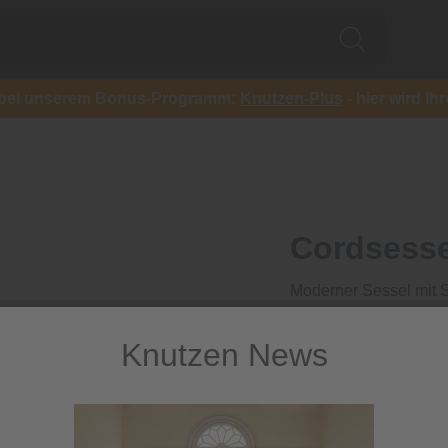
ch bei unserem Bonus-Programm:
Knutzen-Plus
- hier wird Ih
Cordsesse
Moderner Sessel mit 
749,00 €
Knutzen News
inkl. MwSt.