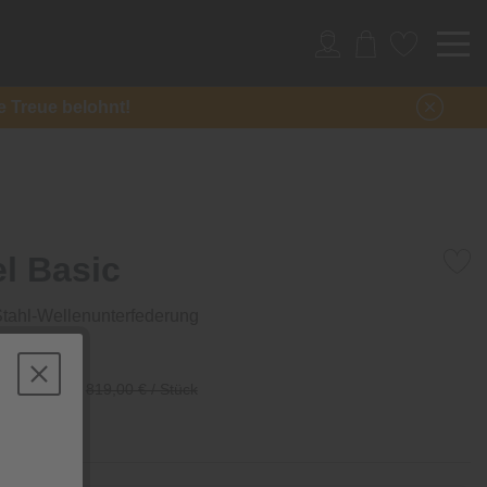
re Treue belohnt!
l Basic
Stahl-Wellenunterfederung
/ Stück
819,00 € / Stück