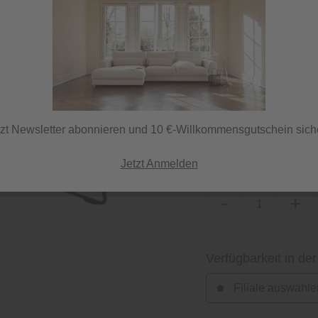
Lieferzeit 70 Tage
ⓘ Lieferung per Spedi
tzt Newsletter abonnieren und 10 €-Willkommensgutschein sich
Herstellerfarbe
cord taupe
Jetzt Anmelden
-
+
Verfügbarkeit in der
Filiale auswähle