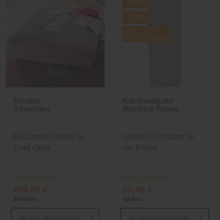
Sale
-31%
inkl. 10%
Extra-Rabatt
Hocker
Küchenläufer
Seventies
Bordüre Taupe
Bequemer Hocker in
robuste Fußmatte für
Cord Optik
die Küche
Online verfügbar
Online verfügbar
459,00 €
22,49 €
499,00 €
32,49 €
In den
Warenkorb
In den
Warenkorb