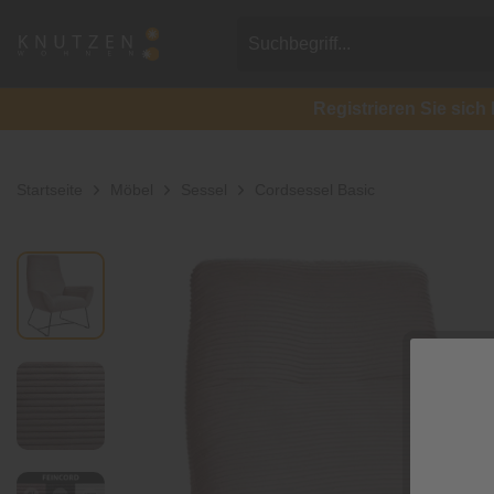
Registrieren Sie si
Startseite
Möbel
Sessel
Cordsessel Basic