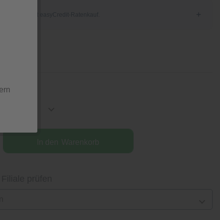
tion
ern
In den
Warenkorb
 Filiale prüfen
n