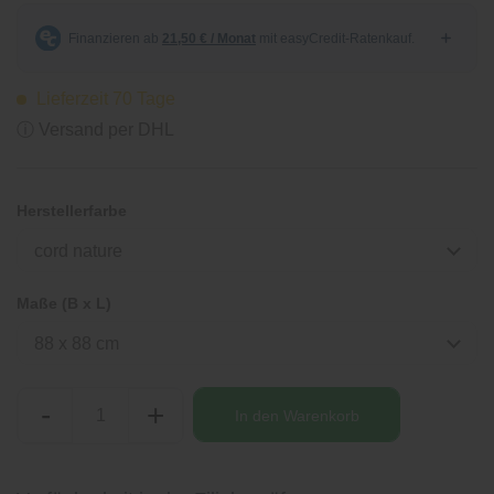
Lieferzeit 70 Tage
ⓘ Versand per DHL
Herstellerfarbe
cord nature
Maße (B x L)
88 x 88 cm
-
+
In den
Warenkorb