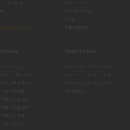
urenhandling
Datenschutz
akt
Cookie Policy
AGB
rag widerrufen
Impressum
lhäuser
Teppichhäuser
en Hamburg
Teppichhaus Flensburg
lhaus Flensburg
Teppichhaus Hamburg
lhaus Hamburg
Teppichhaus Hamburg-
lhaus Heide
Wandsbek
lhaus Husum
lhaus Kappeln
lhaus Niebüll
lhaus Sylt