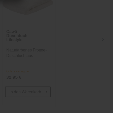
Cawö
Cawö
Duschtuch
Duschtuch
Lifestyle
Lifestyle
Naturfarbenes Frottee-
Gelbes Frottee-
Duschtuch aus
Duschtuch aus
Baumwolle
Baumwolle
Online verfügbar
Online verfügbar
32,95 €
32,95 €
In den
Warenkorb
In den
Warenkorb