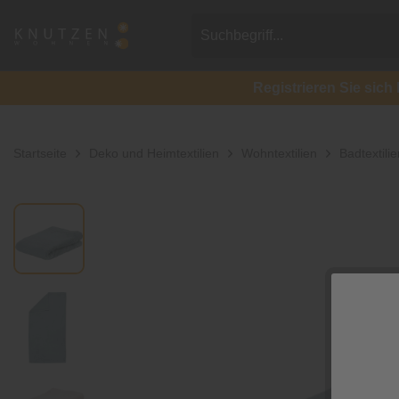
Registrieren Sie si
Startseite
Deko und Heimtextilien
Wohntextilien
Badtextilie