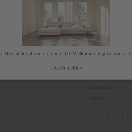
32,95 €
/ 
inkl. MwSt.
tzt Newsletter abonnieren und 10 €-Willkommensgutschein sich
Sofort versandfertig,
ⓘ Versand per DHL
Jetzt Anmelden
Herstellerfarbe
seegrün
-
+