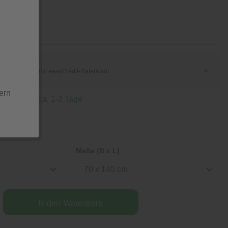
Stück
ern
 Lieferzeit ca. 1-3 Tage
Maße (B x L)
70 x 140 cm
In den
Warenkorb