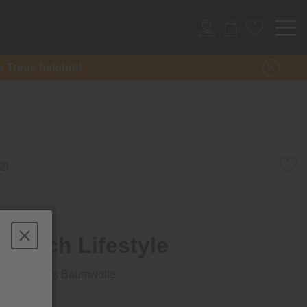
re Treue belohnt!
htuch Lifestyle
uschtuch aus Baumwolle