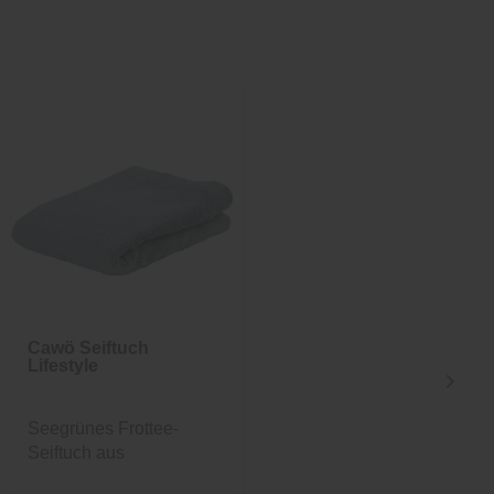
Cawö Seiftuch
Cawö
Lifestyle
Duschtuch
Lifestyle
Seegrünes Frottee-
Anthrazitfarbenes
Seiftuch aus
Frottee-Duschtuch aus
Baumwolle
Baumwolle