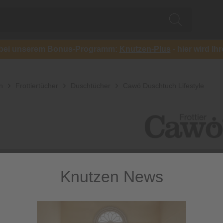
ch bei unserem Bonus-Programm:
Knutzen-Plus
- hier wird Ih
n
Frottiertücher
Duschtücher
Cawö Duschtuch Lifestyle
Knutzen News
Cawö Dusc
Seegrünes Frottee-D