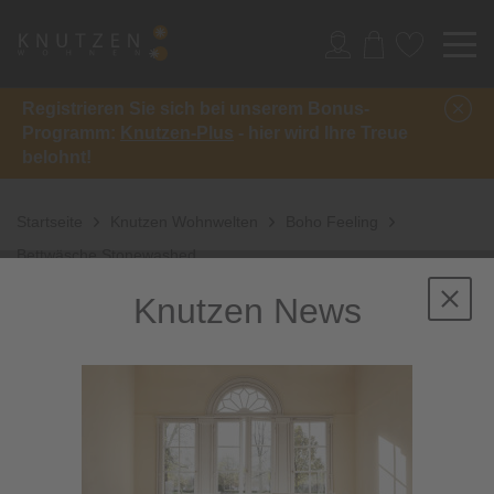
Registrieren Sie sich bei unserem Bonus-
Programm:
Knutzen-Plus
- hier wird Ihre Treue
belohnt!
Startseite
Knutzen Wohnwelten
Boho Feeling
Bettwäsche Stonewashed
Knutzen News