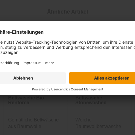
Ähnliche Artikel
Bettwäsche Bio
Bettwäsche
Renforce
Stonewashed
Gemütliche Bettwäsche
Weiche
aus Baumwolle
Baumwollbettwäsche
mit Reißverschluss