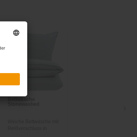
Bettwäsche
Bettwäsche
Stonewashed
Stonewashed
Weiche Bettwäsche mit
Weiche Bettwäsche mit
Reißverschluss in
Reißverschluss in Blau
Graugrün