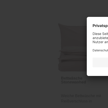
Bettwäsche
Stonewashed
Weiche Bettwäsche mit
Reißverschluss in
Blassrosé