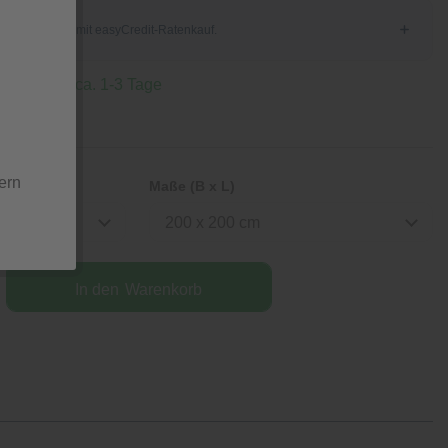
 Lieferzeit ca. 1-3 Tage
ern
Maße (B x L)
200 x 200 cm
In den
Warenkorb