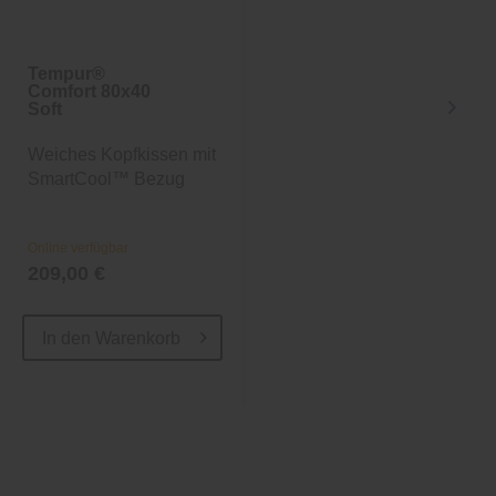
Tempur®
Nachttisch Sylt
Comfort 80x40
Soft
Weiches Kopfkissen mit
Maritimer Nachttisch
SmartCool™ Bezug
Online verfügbar
Online verfügbar
209,00 €
224,10 €
299,00 €
In den
Warenkorb
In den
Warenkorb