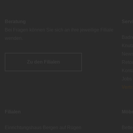
Beratung
Serv
Bei Fragen können Sie sich an ihre jeweilige Filiale
Badr
wenden.
Knut
Newsl
Zu den Filialen
Reto
Kont
Jobs
Vert
Filialen
Möbe
Einrichtungshaus Bergen auf Rügen
Bett