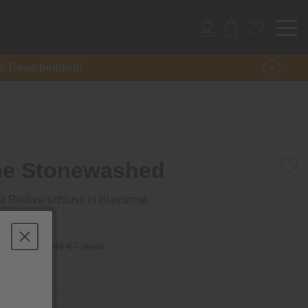
re Treue belohnt!
he Stonewashed
t Reißverschluss in Blassrosé
/ Stück
89,99 € / Stück