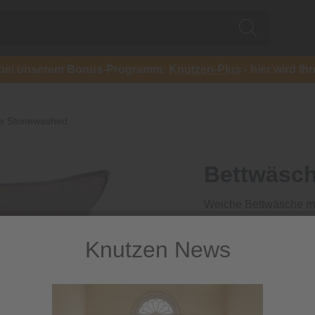
ch bei unserem Bonus-Programm:
Knutzen-Plus
- hier wird Ih
e Stonewashed
Bettwäsc
Weiche Bettwäsche mi
59,99 €
Knutzen News
inkl. MwSt.