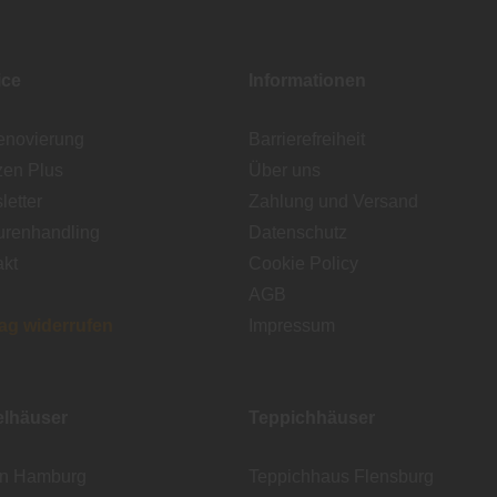
ice
Informationen
enovierung
Barrierefreiheit
zen Plus
Über uns
etter
Zahlung und Versand
urenhandling
Datenschutz
akt
Cookie Policy
AGB
rag widerrufen
Impressum
lhäuser
Teppichhäuser
en Hamburg
Teppichhaus Flensburg