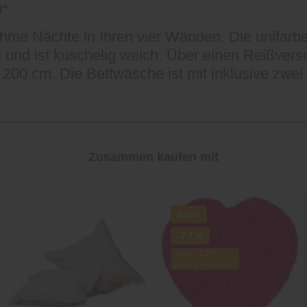
d"
ehme Nächte in Ihren vier Wänden. Die unifar
le und ist kuschelig weich. Über einen Reißver
200 cm. Die Bettwäsche ist mit inklusive zwe
Zusammen kaufen mit
Sale
-77%
inkl. 10%
Extra-Rabatt