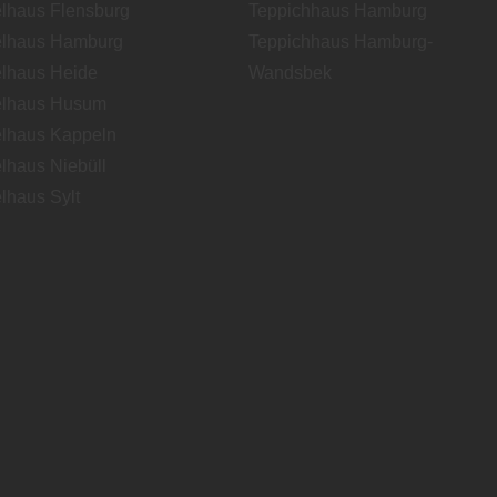
lhaus Flensburg
Teppichhaus Hamburg
lhaus Hamburg
Teppichhaus Hamburg-
lhaus Heide
Wandsbek
lhaus Husum
lhaus Kappeln
lhaus Niebüll
lhaus Sylt