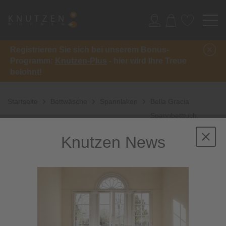
Registrieren Sie sich bei unserem Bonus-
Programm:
Knutzen-Plus
- hier wird Ihre Treue
belohnt!
Startseite
Bettwäsche
Spannlaken
Bella Gracia
Spannbetttuch
Knutzen News