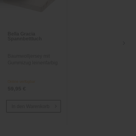
Bella Gracia
Bella Gracia
Spannbetttuch
Spannbetttuch
Baumwolljersey mit
Baumwolljersey mit
Gummizug leinenfarbig
Gummizug in Weiß
Online verfügbar
Online verfügbar
59,95 €
ab 39,95 €
In den
Warenkorb
In den
Warenkorb