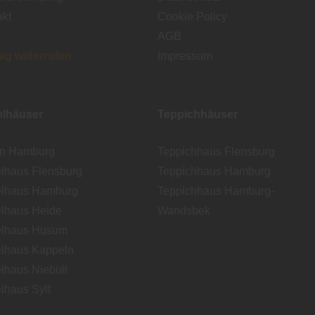
akt
Cookie Policy
AGB
rag widerrufen
Impressum
lhäuser
Teppichhäuser
en Hamburg
Teppichhaus Flensburg
lhaus Flensburg
Teppichhaus Hamburg
lhaus Hamburg
Teppichhaus Hamburg-
lhaus Heide
Wandsbek
lhaus Husum
lhaus Kappeln
lhaus Niebüll
lhaus Sylt