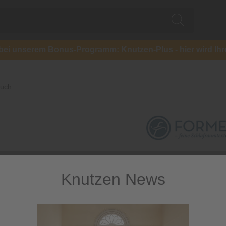
ch bei unserem Bonus-Programm:
Knutzen-Plus
- hier wird Ih
tuch
Knutzen News
Bella Grac
Spannbett
Baumwolljersey mit 