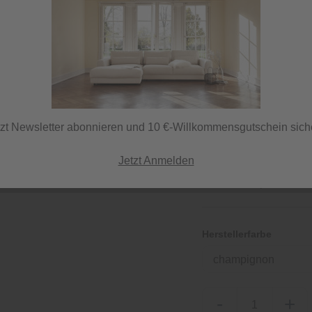
69,95 €
/ 
inkl. MwSt.
tzt Newsletter abonnieren und 10 €-Willkommensgutschein sich
Jetzt Anmelden
Sofort versandfertig,
ⓘ Versand per DHL
Herstellerfarbe
champignon
-
+