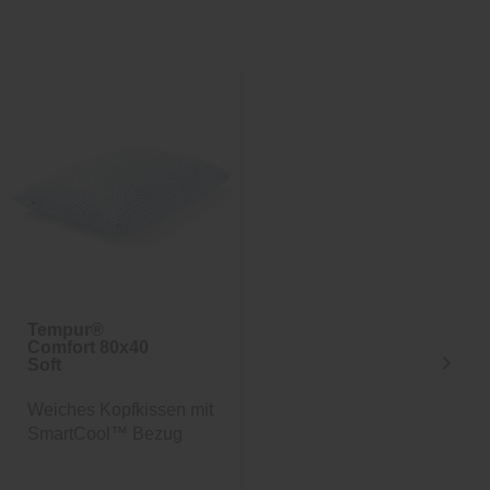
Sale
-25%
inkl. 10%
Extra-Rabatt
Tempur®
Nachttisch Sylt
Comfort 80x40
Soft
Weiches Kopfkissen mit
Maritimer Nachttisch
SmartCool™ Bezug