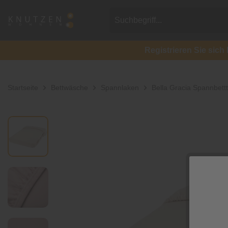
Registrieren Sie si
Startseite
Bettwäsche
Spannlaken
Bella Gracia Spannbett