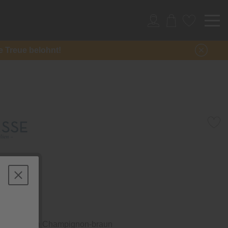
re Treue belohnt!
ia
tuch
Gummizug in Champignon-braun