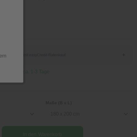
Stück
ern
 Lieferzeit ca. 1-3 Tage
Maße (B x L)
180 x 200 cm
In den
Warenkorb