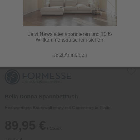
Jetzt Newsletter abonnieren und 10 €-
Willkommensgutschein sichern
Jetzt Anmelden
Bella Donna Spannbetttuch
Hochwertiges Baumwolljersey mit Gummizug in Platin
89,95 €
/ Stück
inkl. MwSt.