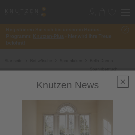
Registrieren Sie sich bei unserem Bonus-
Programm:
Knutzen-Plus
- hier wird Ihre Treue
belohnt!
Startseite
Bettwäsche
Spannlaken
Bella Donna
Spannbetttuch
Knutzen News