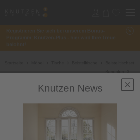
Registrieren Sie sich bei unserem Bonus-
Programm:
Knutzen-Plus
- hier wird Ihre Treue
belohnt!
Startseite
Möbel
Tische
Beistelltische
Beistelltischset
Bangalore 3-
tlg.
Knutzen News