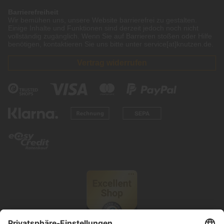
Barrierefreiheit
Wir bemühen uns, unsere Website barrierefrei zu gestalten.
Einige Inhalte und Funktionen sind derzeit jedoch noch nicht
vollständig zugänglich. Wenn Sie auf Barrieren stoßen oder Hilfe
benötigen, kontaktieren Sie uns bitte unter service[at]knutzen.de.
Vertrag widerrufen