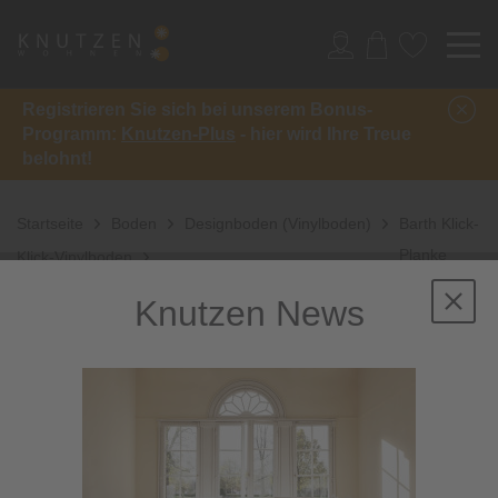
Registrieren Sie sich bei unserem Bonus-
Programm:
Knutzen-Plus
- hier wird Ihre Treue
belohnt!
Startseite
Boden
Designboden (Vinylboden)
Barth Klick-
Planke
Klick-Vinylboden
Living
Knutzen News