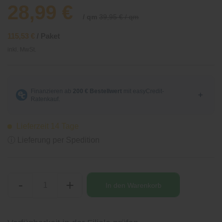
28,99 €
/ qm
39,95 € / qm
115,53 €
/ Paket
inkl. MwSt.
Lieferzeit 14 Tage
ⓘ Lieferung per Spedition
-
+
In den
Warenkorb