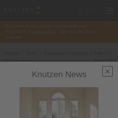
Registrieren Sie sich bei unserem Bonus-
Programm:
Knutzen-Plus
- hier wird Ihre Treue
belohnt!
Startseite
Boden
Designboden (Vinylboden)
Barth & Co
Klebe Vinyl
Klebe-Vinylboden
x-cellent 50
Knutzen News