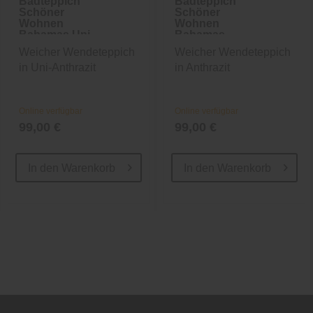
Badteppich
Badteppich
Schöner
Schöner
Wohnen
Wohnen
Bahamas Uni
Bahamas
Bordüre
Weicher Wendeteppich
Weicher Wendeteppich
in Uni-Anthrazit
in Anthrazit
Online verfügbar
Online verfügbar
99,00 €
99,00 €
In den
Warenkorb
In den
Warenkorb