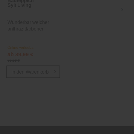
Badteppich
Badteppich
Sylt Living
Schöner
Wohnen Bali
Wunderbar weicher
Super soft und
anthrazitfarbener
feuchtigkeitsaufnehmend
Badteppich
in...
Online verfügbar
Online verfügbar
ab 39,99 €
79,00 €
59,99 €
In den
Warenkorb
In den
Warenkorb