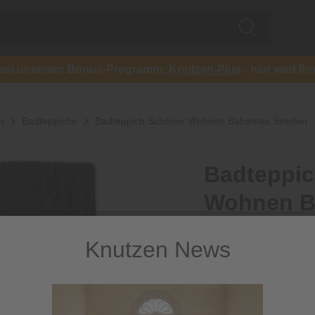
ch bei unserem Bonus-Programm:
Knutzen-Plus
- hier wird Ih
n
Badteppiche
Badteppich Schöner Wohnen Bahamas Streifen
Badteppic
Wohnen B
Weicher gestreifter We
Knutzen News
75,00 €
/ 
inkl. MwSt.