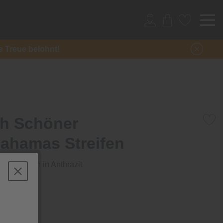
re Treue belohnt!
h Schöner
ahamas Streifen
ndeteppich in Anthrazit
Stück