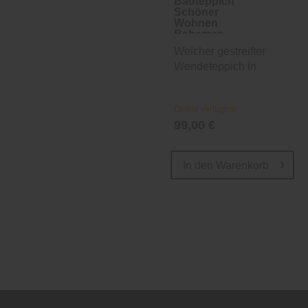
Badteppich
Schöner
Wohnen
Bahamas
Streifen
Weicher gestreifter
Wendeteppich in
Anthrazit
Online verfügbar
99,00 €
In den
Warenkorb