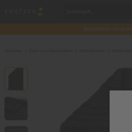
Registrieren Sie si
Startseite
Deko und Heimtextilien
Wohntextilien
Badtextilie