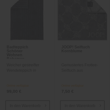
Badteppich
JOOP! Seiftuch
Schöner
Kornblume
Wohnen
Bahamas
Streifen
Weicher gestreifter
Gemustertes Frottee-
Wendeteppich in
Seiftuch aus
Anthrazit
Baumwolle
Online verfügbar
Online verfügbar
99,00 €
7,50 €
In den
Warenkorb
In den
Warenkorb