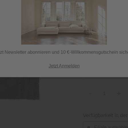
Sofort versandfertig,
ⓘ Versand per DHL
tzt Newsletter abonnieren und 10 €-Willkommensgutschein sich
Herstellerfarbe
Jetzt Anmelden
streifen anthrazit
-
+
Verfügbarkeit in der
Filiale auswähle