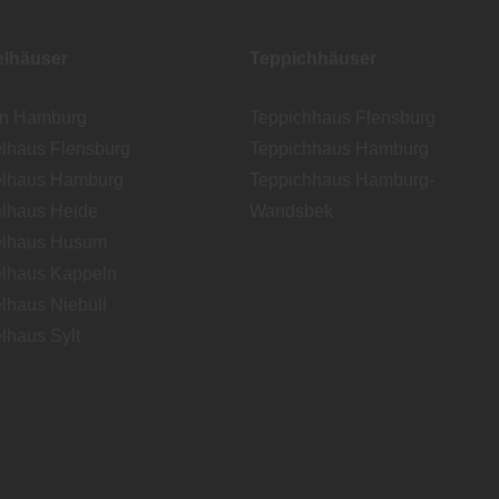
lhäuser
Teppichhäuser
en Hamburg
Teppichhaus Flensburg
lhaus Flensburg
Teppichhaus Hamburg
lhaus Hamburg
Teppichhaus Hamburg-
lhaus Heide
Wandsbek
lhaus Husum
lhaus Kappeln
lhaus Niebüll
lhaus Sylt