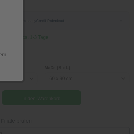
 Lieferzeit ca. 1-3 Tage
ern
Maße (B x L)
60 x 90 cm
In den
Warenkorb
 Filiale prüfen
n