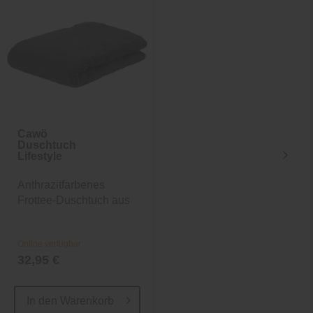
Cawö
Cawö
Duschtuch
Gästetuch
Lifestyle
Luxury Home
Collection
Anthrazitfarbenes
Weiches Wende-
Frottee-Duschtuch aus
Gästetuch in Anthrazit
Baumwolle
Online verfügbar
Online verfügbar
32,95 €
7,95 €
In den
Warenkorb
In den
Warenkorb