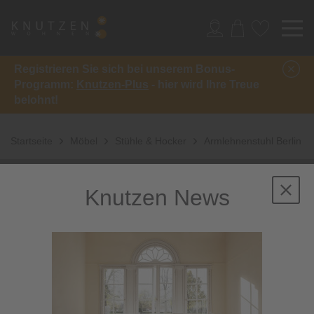
Registrieren Sie sich bei unserem Bonus-
Programm:
Knutzen-Plus
- hier wird Ihre Treue
belohnt!
Startseite
Möbel
Stühle & Hocker
Armlehnenstuhl Berlin
Knutzen News