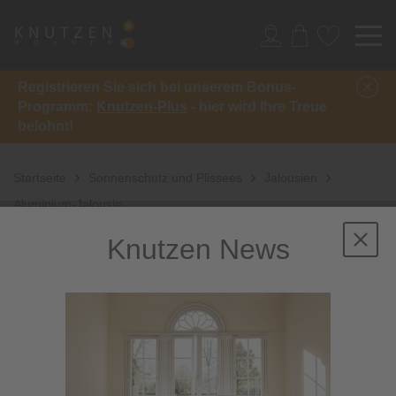
Registrieren Sie sich bei unserem Bonus-
Programm:
Knutzen-Plus
- hier wird Ihre Treue
belohnt!
Startseite
Sonnenschutz und Plissees
Jalousien
Aluminium-Jalousie
Knutzen News