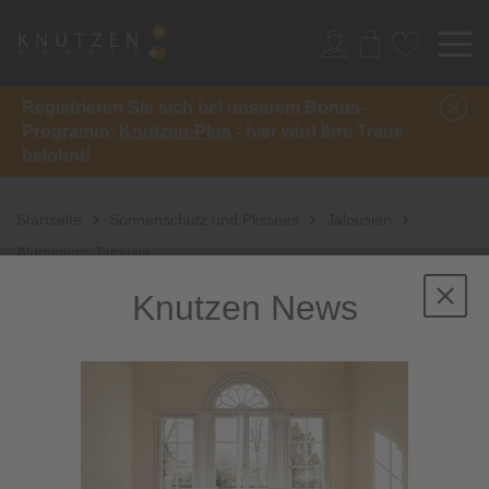
Registrieren Sie sich bei unserem Bonus-
Programm:
Knutzen-Plus
- hier wird Ihre Treue
belohnt!
Startseite
Sonnenschutz und Plissees
Jalousien
Aluminium-Jalousie
Knutzen News