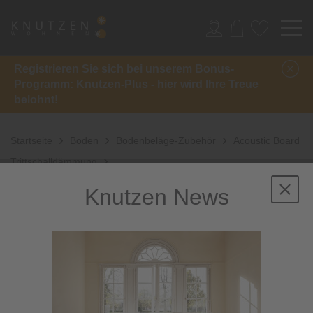
Registrieren Sie sich bei unserem Bonus-
Programm:
Knutzen-Plus
- hier wird Ihre Treue
belohnt!
Startseite
Boden
Bodenbeläge-Zubehör
Acoustic Board
Trittschalldämmung
Knutzen News