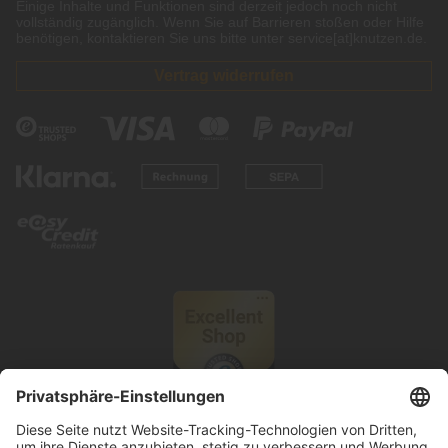
Einige Inhalte und Funktionen sind derzeit jedoch noch nicht
vollständig zugänglich. Wenn Sie auf Barrieren stoßen oder Hilfe
benötigen, kontaktieren Sie uns bitte unter service[at]knutzen.de.
Vertrag widerrufen