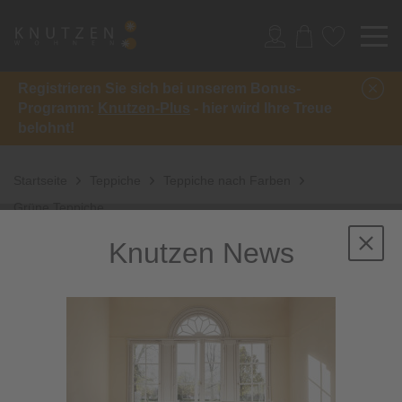
Registrieren Sie sich bei unserem Bonus-
Programm:
Knutzen-Plus
- hier wird Ihre Treue
belohnt!
Startseite
Teppiche
Teppiche nach Farben
Grüne Teppiche
Knutzen News
Grüne Teppiche:
Unsere Highlights
von Knutzen Wohnen