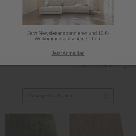
Sie haben Lust auf einen neuen Farbton? Am besten aber nicht
zu auffällig? Grüne Teppiche sind unsere Antwort. Im
Handumdrehen geben Sie Ihren vier Wänden einen frischen
Touch und verändern...
mehr erfahren »
Jetzt Newsletter abonnieren und 10 €-
Willkommensgutschein sichern
54 Artikel
Jetzt Anmelden
Online verfügbar
Vorherige Artikel laden