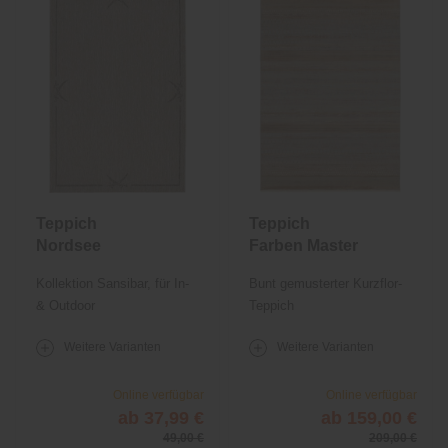
Teppich
Teppich
Nordsee
Farben Master
Beach SA-035
Kollektion Sansibar, für In-
Bunt gemusterter Kurzflor-
& Outdoor
Teppich
Weitere Varianten
Weitere Varianten
Online verfügbar
Online verfügbar
ab 37,99 €
ab 159,00 €
49,00 €
209,00 €