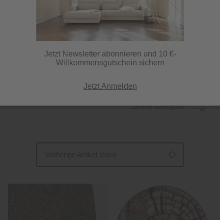
Ein neuer Teppich in Braun soll her? Nichts leichter als das – bei
Knutzen Wohnen werden Sie garantiert fündig. In Hellbraun oder
Dunkelbraun, meliert oder einfarbig - stöbern Sie sich jetzt...
mehr
erfahren »
Jetzt Newsletter abonnieren und 10 €-
Willkommensgutschein sichern
67 Artikel
Jetzt Anmelden
Online verfügbar
Vorherige Artikel laden