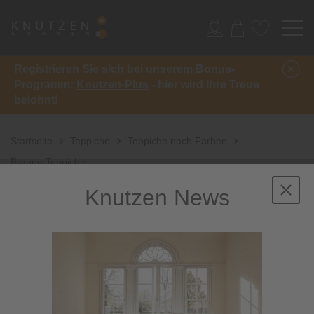
Registrieren Sie sich bei unserem Bonus-
Programm:
Knutzen-Plus
- hier wird Ihre Treue
belohnt!
Startseite
Teppiche
Teppiche nach Farben
Braune Teppiche
Knutzen News
Braune Teppiche: Die
Könige der
Gemütlichkeit