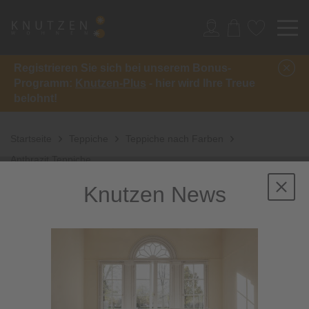
Registrieren Sie sich bei unserem Bonus-
Programm:
Knutzen-Plus
- hier wird Ihre Treue
belohnt!
Startseite
Teppiche
Teppiche nach Farben
Anthrazit Teppiche
Knutzen News
Teppiche in Anthrazit:
zeitlos schön und
vielseitig
kombinierbar