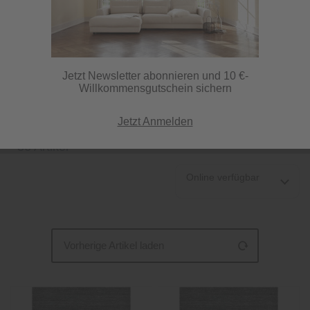
Anthrazit, als besonders edle Zwischenform von Schwarz und
Grau, ist eine zeitlose Farbe, die sich mit nahezu jedem Farbton
harmonisch kombinieren lässt. Teppiche in Anthrazit passen
Jetzt Newsletter abonnieren und 10 €-
gleichermaßen...
mehr erfahren »
Willkommensgutschein sichern
Jetzt Anmelden
56 Artikel
Online verfügbar
Vorherige Artikel laden